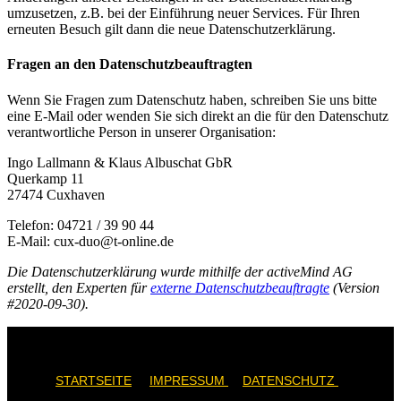
umzusetzen, z.B. bei der Einführung neuer Services. Für Ihren
erneuten Besuch gilt dann die neue Datenschutzerklärung.
Fragen an den Datenschutzbeauftragten
Wenn Sie Fragen zum Datenschutz haben, schreiben Sie uns bitte
eine E-Mail oder wenden Sie sich direkt an die für den Datenschutz
verantwortliche Person in unserer Organisation:
Ingo Lallmann & Klaus Albuschat GbR
Querkamp 11
27474 Cuxhaven
Telefon: 04721 / 39 90 44
E-Mail: cux-duo@t-online.de
Die Datenschutzerklärung wurde mithilfe der activeMind AG
erstellt, den Experten für
externe Datenschutzbeauftragte
(Version
#2020-09-30).
© 2021 Copyright
Cux-Duo GbR
– Heizung, Sanitär, Solar in
Cuxhaven. All Rights Reserved
STARTSEITE
I
IMPRESSUM
I
DATENSCHUTZ
I